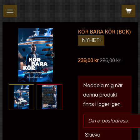
Hoppa
till
huvudinnehållet
KÖR BARA KÖR (BOK)
NYHET!
239,00 kr
286,00 kr
Meddela mig när
denna produkt
finns i lager igen.
Skicka