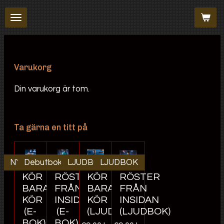
Hoppa
till
huvudinnehållet
Varukorg
Din varukorg är tom.
Ta gärna en titt på
NYHET!
Debutboken!
LJUDBOK
LJUDBOK
KÖR
RÖSTER
KÖR
RÖSTER
BARA
FRÅN
BARA
FRÅN
KÖR
INSIDAN
KÖR
INSIDAN
(E-
(E-
(LJUDBOK)
(LJUDBOK)
BOK)
BOK)